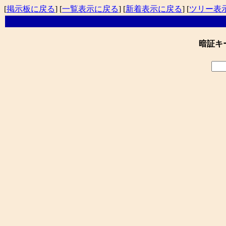
[
掲示板に戻る
] [
一覧表示に戻る
] [
新着表示に戻る
] [
ツリー表
暗証キ