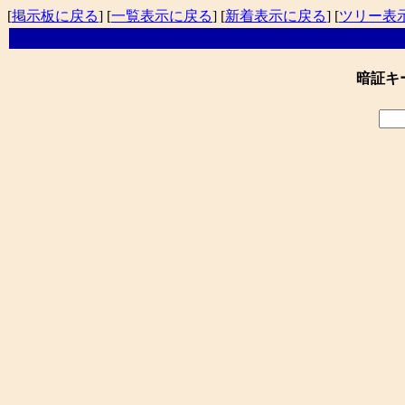
[
掲示板に戻る
] [
一覧表示に戻る
] [
新着表示に戻る
] [
ツリー表
暗証キ