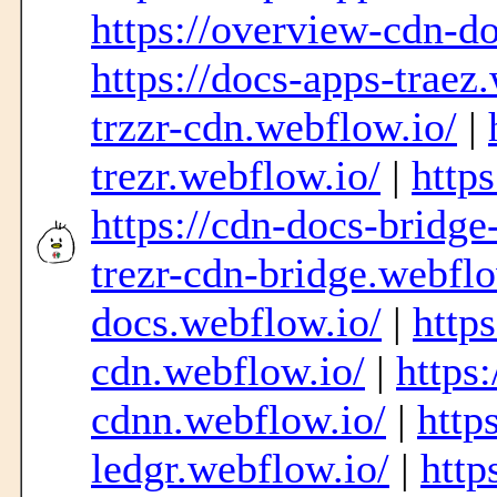
https://overview-cdn-do
https://docs-apps-traez
trzzr-cdn.webflow.io/
|
trezr.webflow.io/
|
https
https://cdn-docs-bridge
trezr-cdn-bridge.webflo
docs.webflow.io/
|
http
cdn.webflow.io/
|
https
cdnn.webflow.io/
|
http
ledgr.webflow.io/
|
http