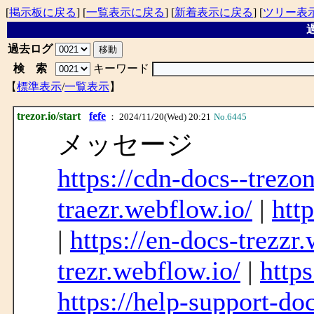
[
掲示板に戻る
] [
一覧表示に戻る
] [
新着表示に戻る
] [
ツリー表
過
過去ログ
検 索
キーワード
【
標準表示
/
一覧表示
】
trezor.io/start
fefe
： 2024/11/20(Wed) 20:21
No.6445
メッセージ
https://cdn-docs--trezo
traezr.webflow.io/
|
htt
|
https://en-docs-trezzr
trezr.webflow.io/
|
http
https://help-support-do