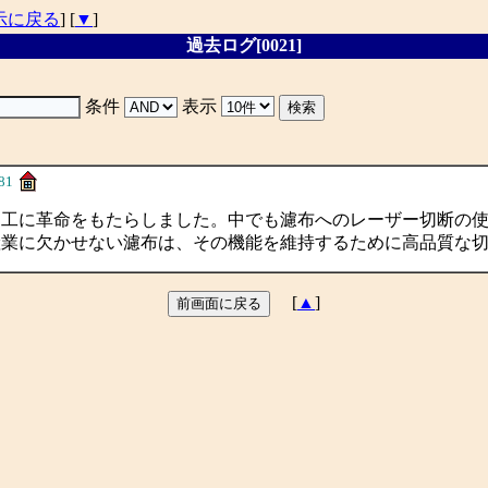
示に戻る
] [
▼
]
過去ログ[0021]
条件
表示
81
加工に革命をもたらしました。中でも濾布へのレーザー切断の
産業に欠かせない濾布は、その機能を維持するために高品質な
[
▲
]