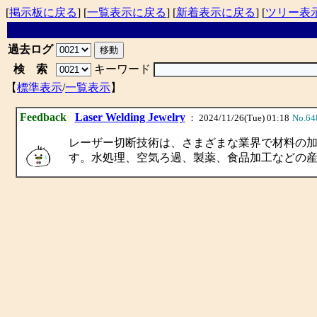
[
掲示板に戻る
] [
一覧表示に戻る
] [
新着表示に戻る
] [
ツリー表
過去ログ
検 索
キーワード
【
標準表示
/
一覧表示
】
Feedback
Laser Welding Jewelry
： 2024/11/26(Tue) 01:18
No.64
レーザー切断技術は、さまざまな業界で材料の
す。水処理、空気ろ過、製薬、食品加工などの