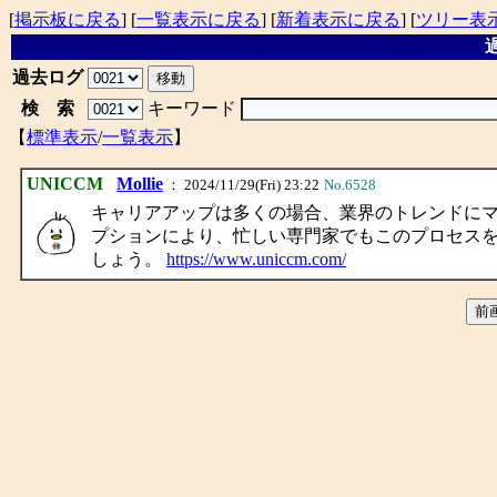
[
掲示板に戻る
] [
一覧表示に戻る
] [
新着表示に戻る
] [
ツリー表
過
過去ログ
検 索
キーワード
【
標準表示
/
一覧表示
】
UNICCM
Mollie
： 2024/11/29(Fri) 23:22
No.6528
キャリアアップは多くの場合、業界のトレンドに
プションにより、忙しい専門家でもこのプロセスをよ
しょう。
https://www.uniccm.com/