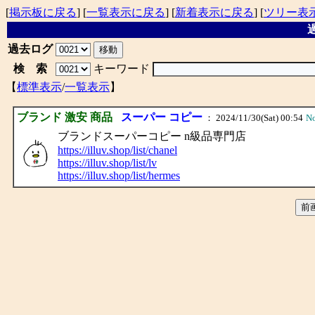
[
掲示板に戻る
] [
一覧表示に戻る
] [
新着表示に戻る
] [
ツリー表
過
過去ログ
検 索
キーワード
【
標準表示
/
一覧表示
】
ブランド 激安 商品
スーパー コピー
： 2024/11/30(Sat) 00:54
N
ブランドスーパーコピー n級品専門店
https://illuv.shop/list/chanel
https://illuv.shop/list/lv
https://illuv.shop/list/hermes