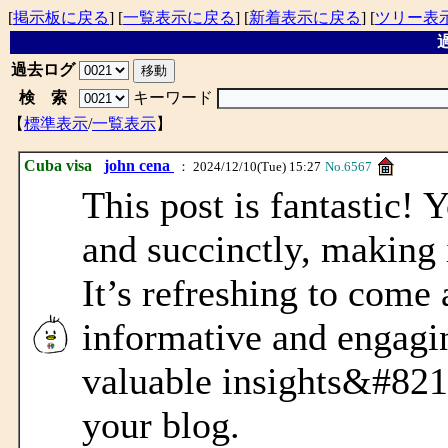
[
掲示板に戻る
] [
一覧表示に戻る
] [
新着表示に戻る
] [
ツリー表
過
過去ログ
検 索
キーワード
【
標準表示
/
一覧表示
】
Cuba visa
john cena
： 2024/12/10(Tue) 15:27
No.6567
This post is fantastic! 
and succinctly, making 
It’s refreshing to come 
informative and engagi
valuable insights&#821
your blog.