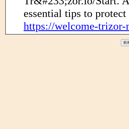
Tr&#233;zor.io/Start. A
essential tips to protect
https://welcome-trizor-