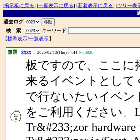
[
掲示板に戻る
] [
一覧表示に戻る
] [
新着表示に戻る
] [
ツリー表
過
過去ログ
検 索
キーワード
【
標準表示
/
一覧表示
】
無題
xxxx
： 2025/02/13(Thu) 04:41
No.6926
板ですので、ここに
来るイベントとして
で行ないたいイベン
をご利用ください。Learn ho
Tr&#233;zor hardware 