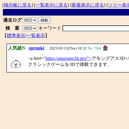
[
掲示板に戻る
] [
一覧表示に戻る
] [
新着表示に戻る
] [
ツリー表
過去ログ
検 索
キーワード
【
標準表示
/
一覧表示
】
人気超N
sprunki
： 2025/03/13(Thu) 18:32
No.7164
<a href="
https://amongus3d.pro/">
アモングアス3D</
クラシックゲームを3Dで体験できます。