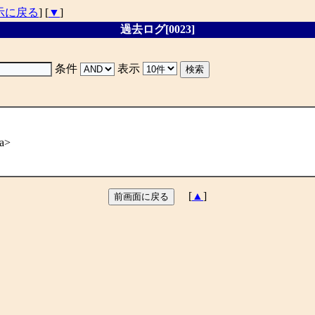
示に戻る
] [
▼
]
過去ログ[0023]
条件
表示
a>
[
▲
]