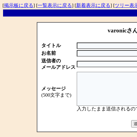
[
掲示板に戻る
] [
一覧表示に戻る
] [
新着表示に戻る
] [
ツリー表
varonicさ
タイトル
お名前
送信者の
メールアドレス
メッセージ
(500文字まで)
入力したまま送信されるの