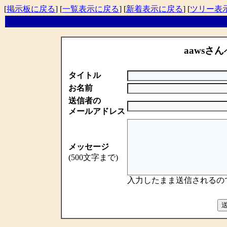
[
掲示板に戻る
] [
一覧表示に戻る
] [
新着表示に戻る
] [
ツリー表
aawsさん
タイトル
お名前
送信者の
メールアドレス
メッセージ
(500文字まで)
入力したまま送信されるの