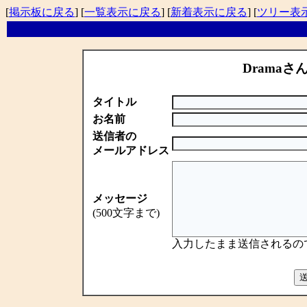
[
掲示板に戻る
] [
一覧表示に戻る
] [
新着表示に戻る
] [
ツリー表
Dramaさ
タイトル
お名前
送信者の
メールアドレス
メッセージ
(500文字まで)
入力したまま送信されるの