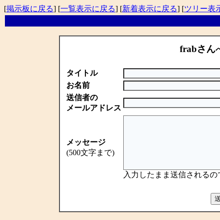
[
掲示板に戻る
] [
一覧表示に戻る
] [
新着表示に戻る
] [
ツリー表
frabさん
タイトル
お名前
送信者の
メールアドレス
メッセージ
(500文字まで)
入力したまま送信されるの