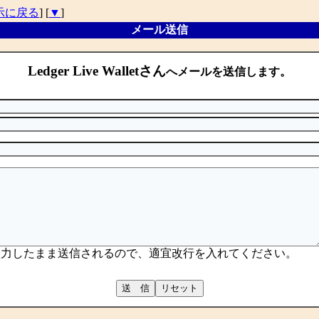
示に戻る
] [
▼
]
メール送信
Ledger Live Walletさん
へメールを送信します。
入力したまま送信されるので、適宜改行を入れてください。