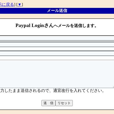
示に戻る
] [
▼
]
メール送信
Paypal Loginさん
へメールを送信します。
入力したまま送信されるので、適宜改行を入れてください。