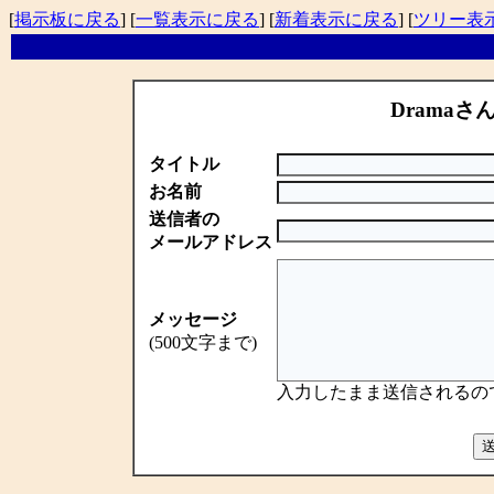
[
掲示板に戻る
] [
一覧表示に戻る
] [
新着表示に戻る
] [
ツリー表
Dramaさ
タイトル
お名前
送信者の
メールアドレス
メッセージ
(500文字まで)
入力したまま送信されるの