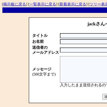
[
掲示板に戻る
] [
一覧表示に戻る
] [
新着表示に戻る
] [
ツリー表
jackさん
タイトル
お名前
送信者の
メールアドレス
メッセージ
(500文字まで)
入力したまま送信されるの