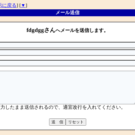
示に戻る
] [
▼
]
メール送信
fdgdggさん
へメールを送信します。
入力したまま送信されるので、適宜改行を入れてください。