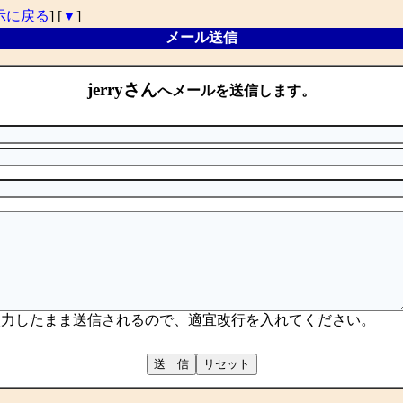
示に戻る
] [
▼
]
メール送信
jerryさん
へメールを送信します。
入力したまま送信されるので、適宜改行を入れてください。