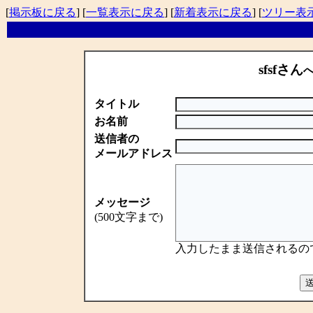
[
掲示板に戻る
] [
一覧表示に戻る
] [
新着表示に戻る
] [
ツリー表
sfsfさん
タイトル
お名前
送信者の
メールアドレス
メッセージ
(500文字まで)
入力したまま送信されるの