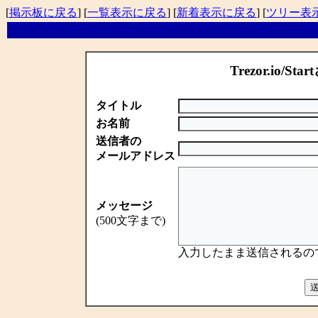
[
掲示板に戻る
] [
一覧表示に戻る
] [
新着表示に戻る
] [
ツリー表
Trezor.io/Sta
タイトル
お名前
送信者の
メールアドレス
メッセージ
(500文字まで)
入力したまま送信されるの