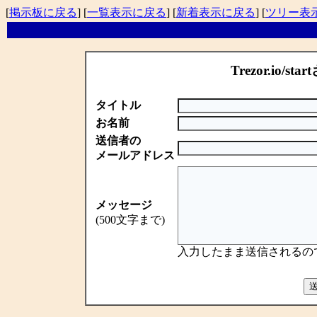
[
掲示板に戻る
] [
一覧表示に戻る
] [
新着表示に戻る
] [
ツリー表
Trezor.io/sta
タイトル
お名前
送信者の
メールアドレス
メッセージ
(500文字まで)
入力したまま送信されるの