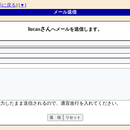
示に戻る
] [
▼
]
メール送信
lucasさん
へメールを送信します。
入力したまま送信されるので、適宜改行を入れてください。