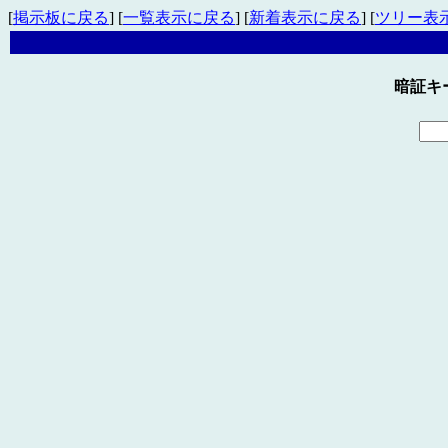
[
掲示板に戻る
] [
一覧表示に戻る
] [
新着表示に戻る
] [
ツリー表
暗証キ