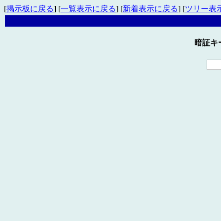
[
掲示板に戻る
] [
一覧表示に戻る
] [
新着表示に戻る
] [
ツリー表
暗証キ