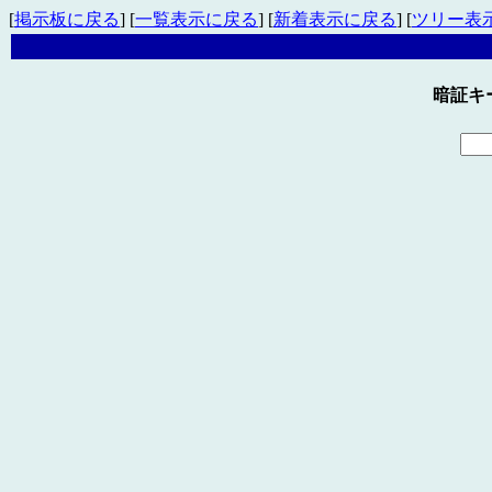
[
掲示板に戻る
] [
一覧表示に戻る
] [
新着表示に戻る
] [
ツリー表
暗証キ