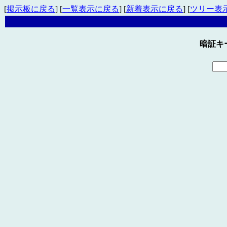
[
掲示板に戻る
] [
一覧表示に戻る
] [
新着表示に戻る
] [
ツリー表
暗証キ