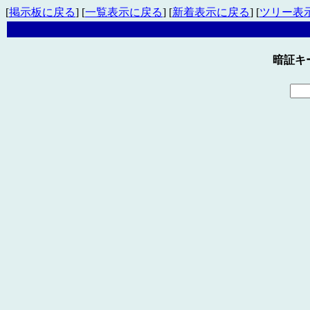
[
掲示板に戻る
] [
一覧表示に戻る
] [
新着表示に戻る
] [
ツリー表
暗証キ