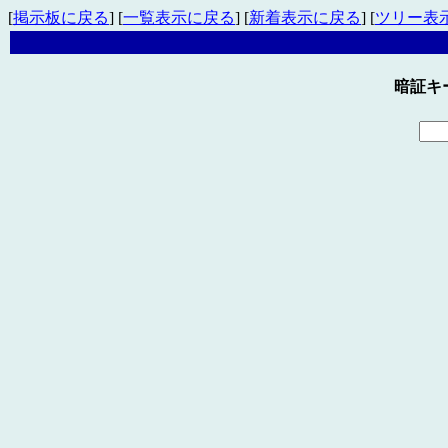
[
掲示板に戻る
] [
一覧表示に戻る
] [
新着表示に戻る
] [
ツリー表
暗証キ