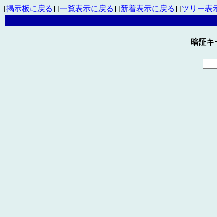
[
掲示板に戻る
] [
一覧表示に戻る
] [
新着表示に戻る
] [
ツリー表
暗証キ