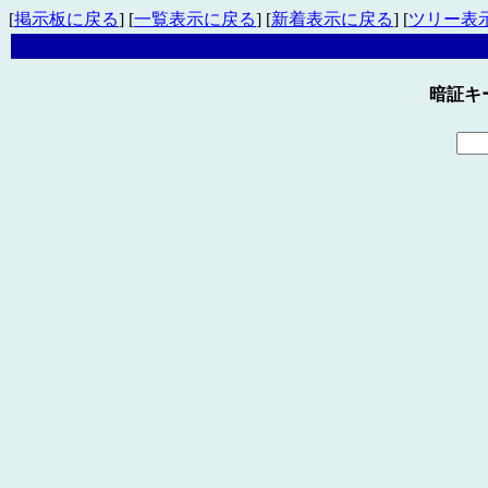
[
掲示板に戻る
] [
一覧表示に戻る
] [
新着表示に戻る
] [
ツリー表
暗証キ