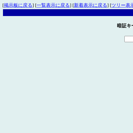
[
掲示板に戻る
] [
一覧表示に戻る
] [
新着表示に戻る
] [
ツリー表
暗証キ