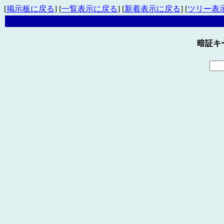
[
掲示板に戻る
] [
一覧表示に戻る
] [
新着表示に戻る
] [
ツリー表
暗証キ