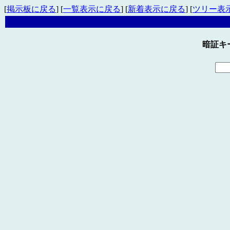
[
掲示板に戻る
] [
一覧表示に戻る
] [
新着表示に戻る
] [
ツリー表
暗証キ