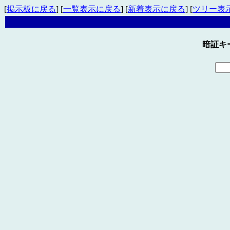
[
掲示板に戻る
] [
一覧表示に戻る
] [
新着表示に戻る
] [
ツリー表
暗証キ