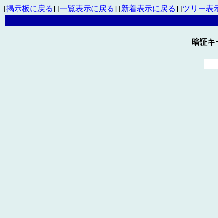
[
掲示板に戻る
] [
一覧表示に戻る
] [
新着表示に戻る
] [
ツリー表
暗証キ