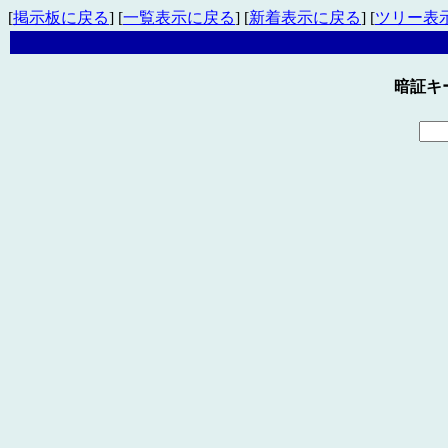
[
掲示板に戻る
] [
一覧表示に戻る
] [
新着表示に戻る
] [
ツリー表
暗証キ