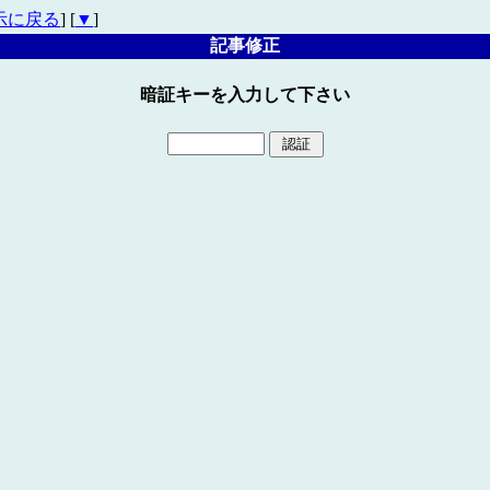
示に戻る
] [
▼
]
記事修正
暗証キーを入力して下さい