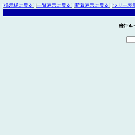
[
掲示板に戻る
] [
一覧表示に戻る
] [
新着表示に戻る
] [
ツリー表
暗証キ