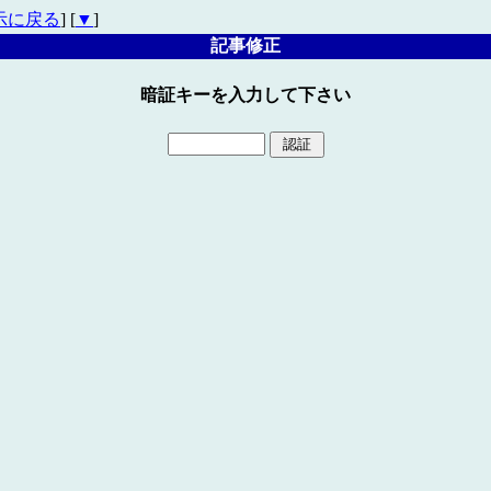
示に戻る
] [
▼
]
記事修正
暗証キーを入力して下さい