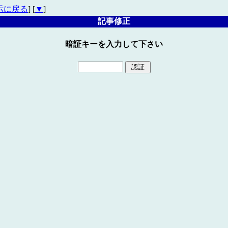
示に戻る
] [
▼
]
記事修正
暗証キーを入力して下さい