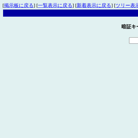
[
掲示板に戻る
] [
一覧表示に戻る
] [
新着表示に戻る
] [
ツリー表
暗証キ