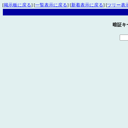
[
掲示板に戻る
] [
一覧表示に戻る
] [
新着表示に戻る
] [
ツリー表
暗証キ