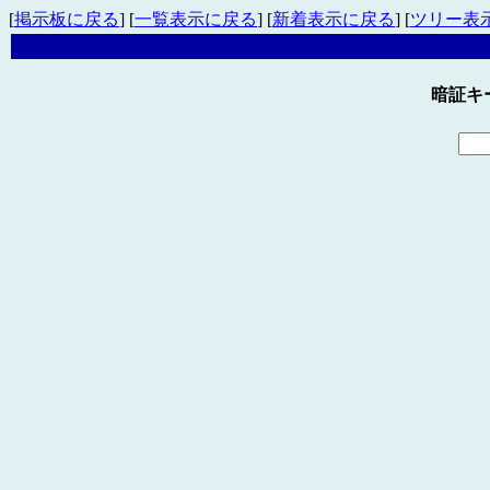
[
掲示板に戻る
] [
一覧表示に戻る
] [
新着表示に戻る
] [
ツリー表
暗証キ