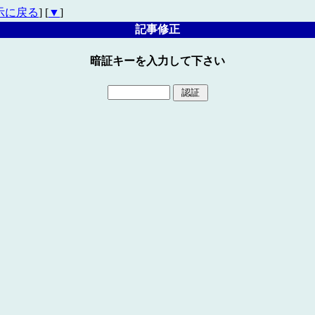
示に戻る
] [
▼
]
記事修正
暗証キーを入力して下さい