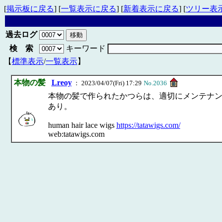
[
掲示板に戻る
] [
一覧表示に戻る
] [
新着表示に戻る
] [
ツリー表
過去ログ
検 索
キーワード
【
標準表示
/
一覧表示
】
本物の髪
Lreoy
： 2023/04/07(Fri) 17:29
No.2036
本物の髪で作られたかつらは、適切にメンテナンス
あり。
human hair lace wigs
https://tatawigs.com/
web:tatawigs.com