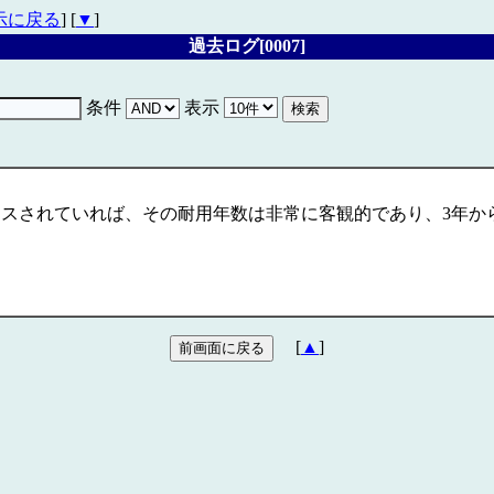
示に戻る
] [
▼
]
過去ログ[0007]
条件
表示
されていれば、その耐用年数は非常に客観的であり、3年から5年
[
▲
]