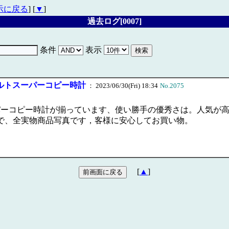
示に戻る
] [
▼
]
過去ログ[0007]
条件
表示
ルトスーパーコピー時計
： 2023/06/30(Fri) 18:34
No.2075
ーコピー時計が揃っています、使い勝手の優秀さは。人気が高
で、全実物商品写真です，客様に安心してお買い物。
[
▲
]