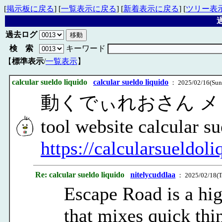
[
掲示板に戻る
] [
一覧表示に戻る
] [
新着表示に戻る
] [
ツリー表
過
過去ログ
検 索
キーワード
【
標準表示
/
一覧表示
】
calcular sueldo liquido
calcular sueldo liquido
： 2025/02/16(Sun
動くでぃれおさん メッセージ 
tool website calcular su
https://calcularsueldol
Re: calcular sueldo liquido
nitelycuddlaa
： 2025/02/18(T
Escape Road is a hi
that mixes quick thi