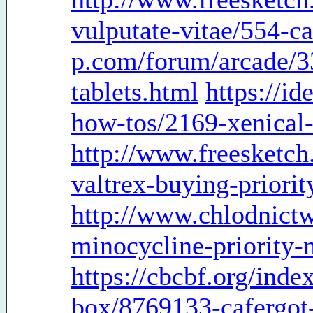
vulputate-vitae/554-ca
p.com/forum/arcade/3
tablets.html
https://i
how-tos/2169-xenical-
http://www.freesketch
valtrex-buying-priori
http://www.chlodnict
minocycline-priority-
https://cbcbf.org/ind
box/8769133-cafergot