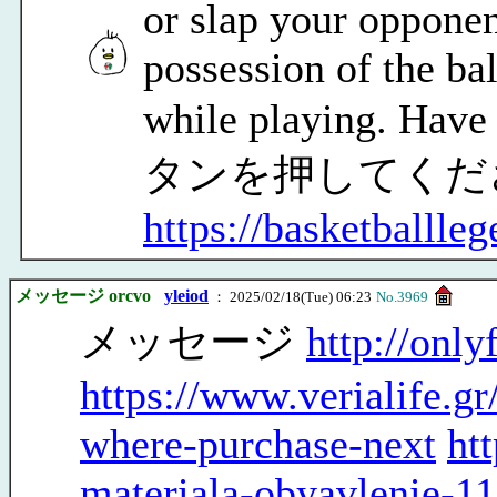
or slap your opponen
possession of the bal
while playing. Have
タンを押してくだ
https://basketballle
メッセージ orcvo
yleiod
： 2025/02/18(Tue) 06:23
No.3969
メッセージ
http://onl
https://www.veri
where-purchase-next
ht
materiala-obyavlenie-1