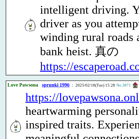
intelligent driving. 
driver as you attemp
winding rural roads a
bank heist. 真の
https://escaperoad.c
Love Pawsona
sprunki 1996
： 2025/02/18(Tue) 15:28
No.3971
https://lovepawsona.onl
heartwarming personal
inspired traits. Experie
meaningful connections 