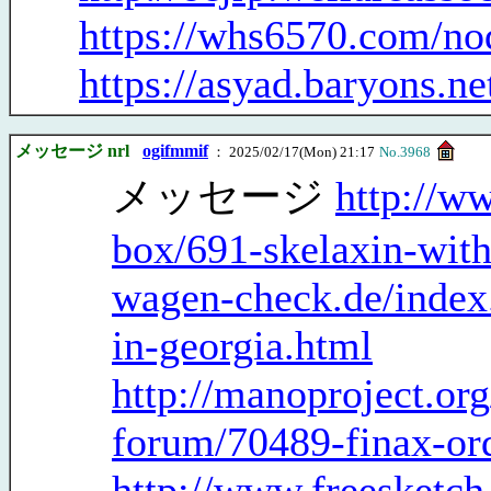
https://whs6570.com/no
https://asyad.baryons.n
メッセージ nrl
ogifmmif
： 2025/02/17(Mon) 21:17
No.3968
メッセージ
http://w
box/691-skelaxin-with
wagen-check.de/index.
in-georgia.html
http://manoproject.or
forum/70489-finax-ord
http://www.freesketch