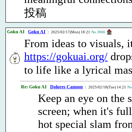
投稿
Goku AI
Goku AI
： 2025/02/17(Mon) 18:21
No.3966
From ideas to visuals, 
https://gokuai.org/
drops
to life like a lyrical 
Re: Goku AI
Dolores Cannon
： 2025/02/18(Tue) 14:21
No
Keep an eye on the su
screen; when it's ful
hot special slam from