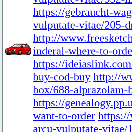
https://gebraucht-wa
vulputate-vitae/205
http://www.freesketc
inderal-where-to-orde
https://ideiaslink.co
buy-cod-buy
http://w
box/688-alprazolam-b
https://genealogy.pp.
want-to-order
https:/
arcu-vulputate-vitae