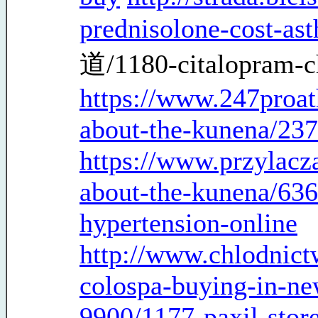
prednisolone-cost-as
道/1180-citalopram-ch
https://www.247proat
about-the-kunena/237
https://www.przylac
about-the-kunena/636
hypertension-online
http://www.chlodnict
colospa-buying-in-ne
9900/1177-paxil-store