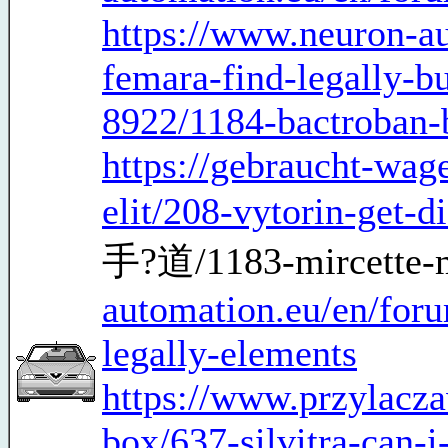
https://www.neuron-au
femara-find-legally-b
8922/1184-bactroban-
https://gebraucht-wag
elit/208-vytorin-get-d
手?道/1183-mircette-
automation.eu/en/for
legally-elements
https://www.przylacz
box/637-silvitra-can-i