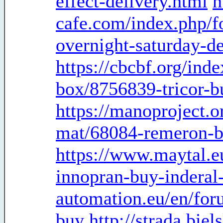
effect-delivery.html
h
cafe.com/index.php/f
overnight-saturday-de
https://cbcbf.org/in
box/8756839-tricor-b
https://manoproject
mat/68084-remeron-b
https://www.maytal.e
innopran-buy-inderal-
automation.eu/en/for
buy
http://strada.bie