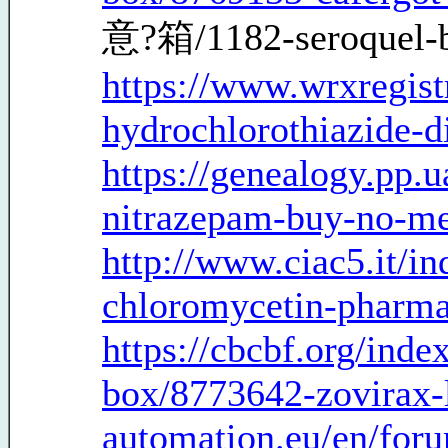
意?箱/1182-seroquel-bu
https://www.wrxregist
hydrochlorothiazide-d
https://genealogy.pp.
nitrazepam-buy-no-m
http://www.ciac5.it/i
chloromycetin-pharm
https://cbcbf.org/ind
box/8773642-zovirax-
automation.eu/en/foru