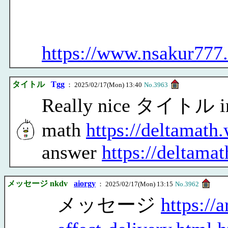
https://www.nsakur777
タイトル
Tgg
： 2025/02/17(Mon) 13:40
No.3963
Really nice タイトル inf
math
https://deltamath
answer
https://deltama
メッセージ nkdv
aiorgy
： 2025/02/17(Mon) 13:15
No.3962
メッセージ
https://