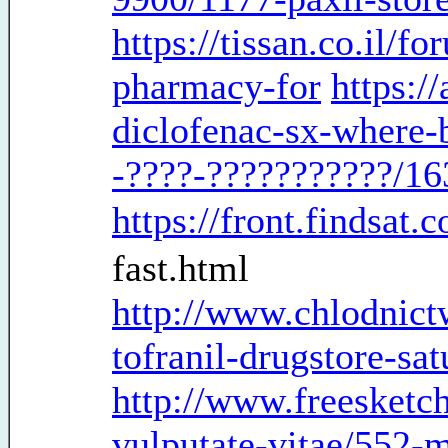
https://tissan.co.il/
pharmacy-for
https:/
diclofenac-sx-where-
-????-???????????/1
https://front.findsat.
fast.html
http://www.chlodnict
tofranil-drugstore-sa
http://www.freesketc
vulputate-vitae/552-m