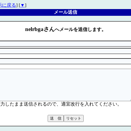
示に戻る
] [
▼
]
メール送信
nelrbgaさん
へメールを送信します。
入力したまま送信されるので、適宜改行を入れてください。