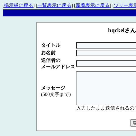
[
掲示板に戻る
] [
一覧表示に戻る
] [
新着表示に戻る
] [
ツリー表
hqckelさん
タイトル
お名前
送信者の
メールアドレス
メッセージ
(500文字まで)
入力したまま送信されるの